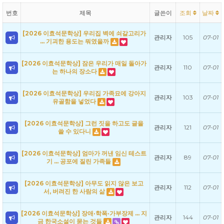
번호
제목
글쓴이
조회
날짜
[2026 이효석문학상] 우리집 벽에 쇠갈고리가
관리자
105
07-01
… 기괴한 용도는 뭐였을까
[2026 이효석문학상] 잠은 우리가 매일 돌아가
관리자
110
07-01
는 하나의 장소다
[2026 이효석문학상] 우리집 가족묘에 강아지
관리자
103
07-01
유골함을 넣었다
[2026 이효석문학상] 그런 짓을 하고도 글을
관리자
121
07-01
쓸 수 있다니
[2026 이효석문학상] 엄마가 꺼낸 임신 테스트
관리자
89
07-01
기 … 공포에 질린 가족들
[2026 이효석문학상] 아무도 읽지 않은 보고
관리자
112
07-01
서, 버려진 한 사람의 삶
[2026 이효석문학상] 장애·학폭·가부장제 … 지
관리자
144
07-01
금 한국소설이 묻는 것들