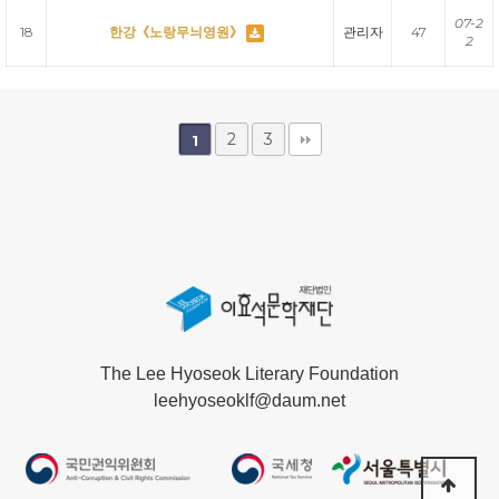
07-2
18
한강《노랑무늬영원》
관리자
47
2
2
3
1
The Lee Hyoseok Literary Foundation
leehyoseoklf@daum.net