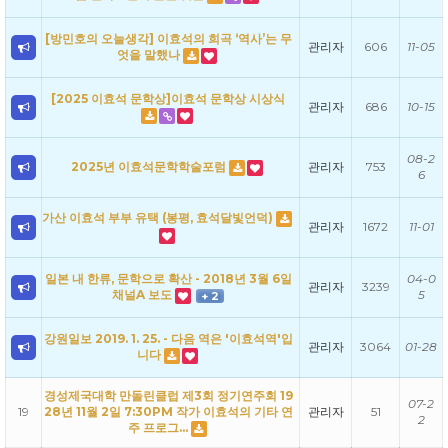
[방민호의 오늘생각] 이효석의 희곡 ‘역사’는 무
관리자
606
11-05
엇을 말했나
[2025 이효석 문학상]이효석 문학상 시상식
관리자
686
10-15
08-2
2025년 이효석문학학술포럼
관리자
753
6
가산 이효석 부부 유택 (봉평, 효석달빛언덕)
관리자
1672
11-01
일본 내 한류, 문학으로 확산 - 2018년 3월 6일
04-0
관리자
3239
채널A 보도
5
+ 2
강원일보 2019. 1. 25. - 다음 역은 '이효석역'입
관리자
3064
01-28
니다
경성제국대학 만돌린클럽 제3회 정기연주회 19
07-2
19
28년 11월 2일 7:30PM 작가 이효석의 기타 연
관리자
51
2
주 프로그…