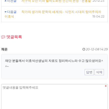
이전글
서구적 모던 미와 탈제도화된 인간의 본성 - 문흥술
20.12.23
다음글
작가의 생가와 문학의 세계(6) - 식민지 시대의 탐미주의자
이효석
19.04.22
댓글목록
채은
20-12-08 14:29
재단 분들께서 이효석선생님의 자료도 정리하시느라 수고 많으셨어요^
^~
답변
삭제