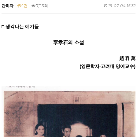
관리자
1건
7,113회
19-07-04 15:32
□ 생각나는 얘기들
李孝石의 소설
趙 容 萬
(영문학자·고려대 명예교수)