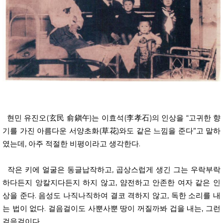
현민 유진오(玄民 俞鎭午)는 이효석(李孝石)의 인상을 “고귀한 향
기를 가진 아름다운 서양초화(草花)와도 같은 느낌을 준다”고 말하
였는데, 아주 적절한 비평이라고 생각한다.
작은 키에 얼굴은 동글납작하고, 곱상스럽게 생긴 그는 우락부락
하다든지 앙칼지다든지 하지 않고, 얌전하고 안존한 여자 같은 인
상을 준다. 음성도 나직나직하여 결코 격하지 않고, 독한 소리를 내
는 법이 없다. 걸음걸이도 사뿐사뿐 땅이 꺼질까봐 겁을 내는, 그런
걸음걸이다.