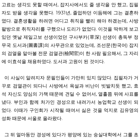
고료는 생각도 못할 때여서, 잡지사에서도 줄 생각을 안 했고, 집필
자도 받을 생각을 못했다. 1931년, 졸업하던 이듬해에 그는 결혼하
였다. 결혼생활을 하려면 어디고 취직을 빨리 해야 하겠는데, 사방
팔방으로 취직자리를 구했으나 도리가 없었다. 이것을 딱하게 보고
있던 옛날 제일고보 선생이었던 구사부카(草深) 선생이 총독부 정
무국 도서과(圖書課)의 사무관으로 있었는데, 조선문(한국어) 잡지
의 검열을 맡아볼 전문 검열관(檢閱官)이 한 사람 필요해서, 그 자리
에 이효석을 채용하였다. 도서과 고원이 된 것이다.
이 사실이 알려지자 문필인들이 가만히 있지 않았다. 집필자가 거
꾸로 검열관이 되다니 사방에서 욕설과 비난이 빗발치듯 했고, 효
석 자신도 양심의 가책 때문에 견딜 수 없어서, 열흘쯤 뒤에 사표를
냈다. 부인과 함께 처가인 경성으로 내려가서 농업학교 선생이 되
었다. 이때가 구인회가 시작될 때여서 싫은 것을 억지로 김유영의
성화 때문에 서울로 올라왔다.
그 뒤 얼마동안 경성에 있다가 평양에 있는 숭실대학에서 그를 초