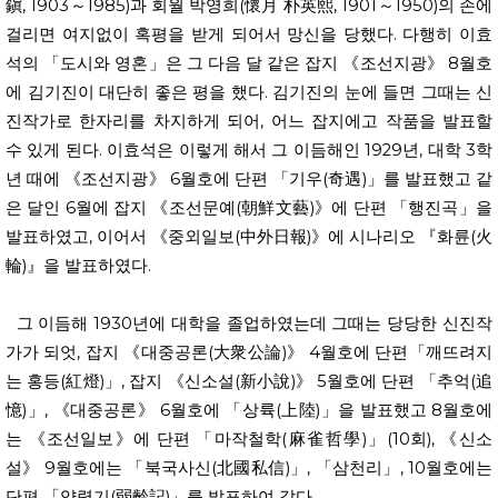
鎭, 1903～1985)과 회월 박영희(懷月 朴英熙, 1901～1950)의 손에
걸리면 여지없이 혹평을 받게 되어서 망신을 당했다. 다행히 이효
석의 「도시와 영혼」은 그 다음 달 같은 잡지 《조선지광》 8월호
에 김기진이 대단히 좋은 평을 했다. 김기진의 눈에 들면 그때는 신
진작가로 한자리를 차지하게 되어, 어느 잡지에고 작품을 발표할
수 있게 된다. 이효석은 이렇게 해서 그 이듬해인 1929년, 대학 3학
년 때에 《조선지광》 6월호에 단편 「기우(奇遇)」를 발표했고 같
은 달인 6월에 잡지 《조선문예(朝鮮文藝)》에 단편 「행진곡」을
발표하였고, 이어서 《중외일보(中外日報)》에 시나리오 『화륜(火
輪)』을 발표하였다.
그 이듬해 1930년에 대학을 졸업하였는데 그때는 당당한 신진작
가가 되엇, 잡지 《대중공론(大衆公論)》 4월호에 단편「깨뜨려지
는 홍등(紅燈)」, 잡지 《신소설(新小說)》 5월호에 단편 「추억(追
憶)」, 《대중공론》 6월호에 「상륙(上陸)」을 발표했고 8월호에
는 《조선일보》에 단편 「마작철학(麻雀哲學)」(10회), 《신소
설》 9월호에는 「북국사신(北國私信)」, 「삼천리」, 10월호에는
단편 「약령기(弱齡記)」를 발표하여 갔다.