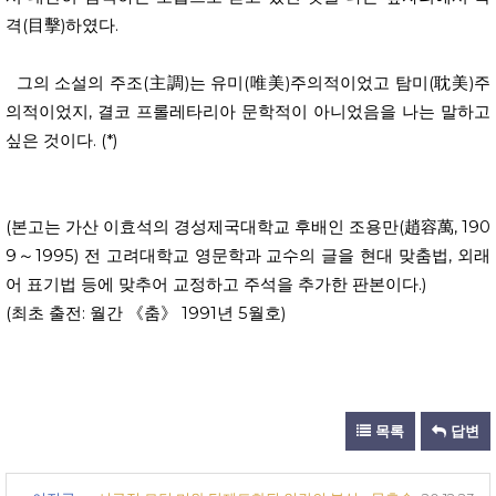
격(目擊)하였다.
그의 소설의 주조(主調)는 유미(唯美)주의적이었고 탐미(耽美)주
의적이었지, 결코 프롤레타리아 문학적이 아니었음을 나는 말하고
싶은 것이다. (*)
(본고는 가산 이효석의 경성제국대학교 후배인 조용만(趙容萬, 190
9～1995) 전 고려대학교 영문학과 교수의 글을 현대 맞춤법, 외래
어 표기법 등에 맞추어 교정하고 주석을 추가한 판본이다.)
(최초 출전: 월간 《춤》 1991년 5월호)
목록
답변