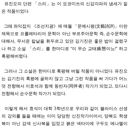
유진오의 단편 「스리」는 이 요코미쓰의 신감각파의 냄새가 짙
은 작품이었다.
그때 좌익잡지 《조선지광》에 매월 「문예시평(文藝詩評)」이란
제목으로 프롤레타리아 문학이 아닌 부르주아문학 즉, 순수문학에
대해서, 무서운 칼날을 휘두르고 있던 김기진은 좋은 밥이 걸렸구
나 하고 소설 「스리」를 한마디로 “이 무슨 교태嬌態이뇨!” 하고
혹평해버렸다.
그러나 그 소설은 한마디로 혹평해 버릴 작품이 아니었다. 유진오
는 김기진의 혹평에 굴하지 않고 그냥 그런 작품을 써 가다가 어느
덧 전향해서 이효석과 함께 동반자(同伴者) 작가가 되었고, 또다시
전향해서 순수문학 작가가 되었다.
이렇게 해서 효석이 대학 3학년으로 우리와 같이 블라이스 선생
의 강의를 들을 때에는 이미 당당한 신진작가이어서, 양복도 학생
복이 아닌 감색 신사복을 입었고 붉은 넥타이에 구두도 에나멜이