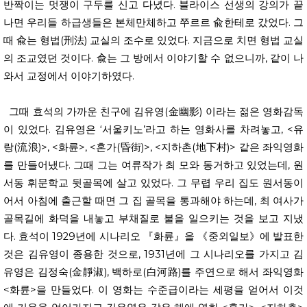
반짝이는 멋쟁이 구두를 신고 다녔다. 블라이스 선생의 강의가 끝
나면 우리들 하급생들은 본체만체하고 쭈르르 兪한테로 갔었다. 그
때 兪는 형법(刑法) 교실의 조수로 있었다. 지금으로 치면 형법 교실
의 조교였던 것이다. 兪는 그 방에서 이야기할 수 없으니까, 같이 나
와서 교정에서 이야기하였다.
그때 효석의 가까운 친구에 김유영(金幽影) 이라는 젊은 영화감독
이 있었다. 김유영은 ‘서울키노’라고 하는 영화사를 차려놓고, <유
랑(流浪)>, <화륜>, <혼가(昏街)>, <지하촌(地下村)> 같은 좌익영화
를 만들어냈다. 그때 그는 여류작가 최 모와 동거하고 있었는데, 원
서동 휘문학교 뒷골목에 살고 있었다. 그 무렵 우리 집도 원서동이
어서 아침에 출근할 때면 그 집 골목을 통과해야 하는데, 최 여사가
골목길에 화덕을 내놓고 부채질로 불을 일으키는 것을 보고 지냈
다. 효석이 1929년에 시나리오 『화륜』을 《중외일보》에 발표한
것은 김유영이 종용한 것으로, 1931년에 그 시나리오를 가지고 김
유영은 김정숙(金靜淑), 백하로(白河路)를 주연으로 해서 좌익영화
<화륜>을 만들었다. 이 영화는 수준급이라는 세평을 얻어서 이것