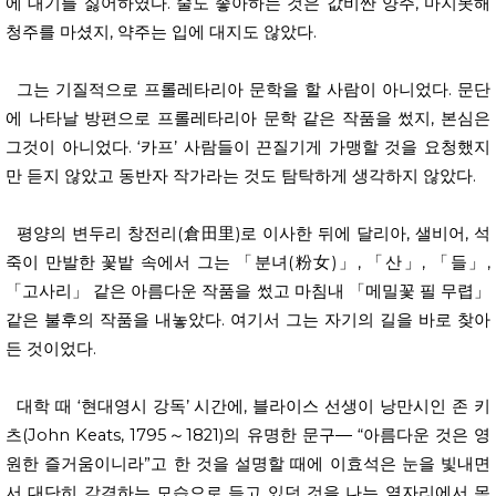
에 대기를 싫어하였다. 술도 좋아하는 것은 값비싼 양주, 마지못해
청주를 마셨지, 약주는 입에 대지도 않았다.
그는 기질적으로 프롤레타리아 문학을 할 사람이 아니었다. 문단
에 나타날 방편으로 프롤레타리아 문학 같은 작품을 썼지, 본심은
그것이 아니었다. ‘카프’ 사람들이 끈질기게 가맹할 것을 요청했지
만 듣지 않았고 동반자 작가라는 것도 탐탁하게 생각하지 않았다.
평양의 변두리 창전리(倉田里)로 이사한 뒤에 달리아, 샐비어, 석
죽이 만발한 꽃밭 속에서 그는 「분녀(粉女)」, 「산」, 「들」,
「고사리」 같은 아름다운 작품을 썼고 마침내 「메밀꽃 필 무렵」
같은 불후의 작품을 내놓았다. 여기서 그는 자기의 길을 바로 찾아
든 것이었다.
대학 때 ‘현대영시 강독’ 시간에, 블라이스 선생이 낭만시인 존 키
츠(John Keats, 1795～1821)의 유명한 문구― “아름다운 것은 영
원한 즐거움이니라”고 한 것을 설명할 때에 이효석은 눈을 빛내면
서 대단히 감격하는 모습으로 듣고 있던 것을 나는 옆자리에서 목