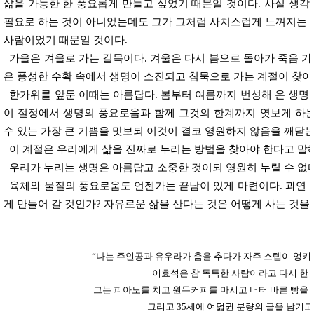
삶을 가능한 한 풍요롭게 만들고 싶었기 때문일 것이다. 사실 생각
필요로 하는 것이 아니었는데도 그가 그처럼 사치스럽게 느껴지는 것
사람이었기 때문일 것이다.
가을은 겨울로 가는 길목이다. 겨울은 다시 봄으로 돌아가 죽음 가
은 풍성한 수확 속에서 생명이 소진되고 침묵으로 가는 계절이 찾아
한가위를 앞둔 이때는 아름답다. 봄부터 여름까지 번성해 온 생명이
이 절정에서 생명의 풍요로움과 함께 그것의 한계까지 엿보게 하는
수 있는 가장 큰 기쁨을 맛보되 이것이 결코 영원하지 않음을 깨닫는
이 계절은 우리에게 삶을 진짜로 누리는 방법을 찾아야 한다고 말
우리가 누리는 생명은 아름답고 소중한 것이되 영원히 누릴 수 없다
육체와 물질의 풍요로움도 언젠가는 끝남이 있게 마련이다. 과연 나
게 만들어 갈 것인가? 자유로운 삶을 산다는 것은 어떻게 사는 것을
“나는 주인공과 유우라가 춤을 추다가 자주 스텝이 엉키
이효석은 참 독특한 사람이라고 다시 한 
그는 피아노를 치고 원두커피를 마시고 버터 바른 빵을 
그리고 35세에 여덟권 분량의 글을 남기고