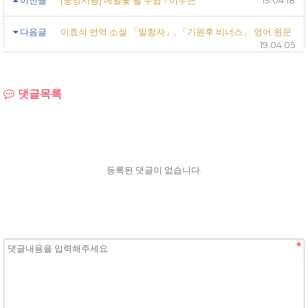
이전글
[중앙시평] 메밀꽃 필 무렵 - 이우근
19.04.18
다음글
이효석 번역 소설 「밀항자」, 「기원후 비너스」 영어 원문
19.04.05
댓글목록
등록된 댓글이 없습니다.