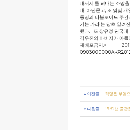
대서지'를 펴내는 소망출
대, 아단문고, 또 몇몇
동명의 타블로이드 주간
기는 가라'는 당초 알려진
했다.
또 장유정 단국대 
김우진의 아버지가 아들에
재배포금지.>
201
0903000000AKR201
이전글
혁명은 부엌으
다음글
1982년 금관