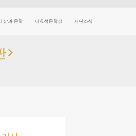
 삶과 문학
이효석문학상
재단소식
판>