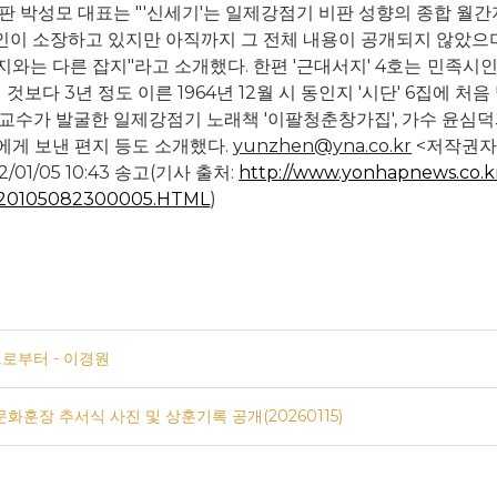
판 박성모 대표는 "'신세기'는 일제강점기 비판 성향의 종합 월간
 개인이 소장하고 있지만 아직까지 그 전체 내용이 공개되지 않았
지와는 다른 잡지"라고 소개했다.
한편 '근대서지' 4호는
민족시인
 것보다 3년 정도 이른 1964년 12월 시 동인지 '시단' 6집에 
교수가 발굴한 일제강점기 노래책 '이팔청춘창가집', 가수 윤심덕
게 보낸 편지 등도 소개했다.
yunzhen@yna.co.kr
<저작권자(
2/01/05 10:43 송고
(기사 출처:
http://www.yonhapnews.co.kr
20105082300005.HTML
)
로부터 - 이경원
문화훈장 추서식 사진 및 상훈기록 공개(20260115)