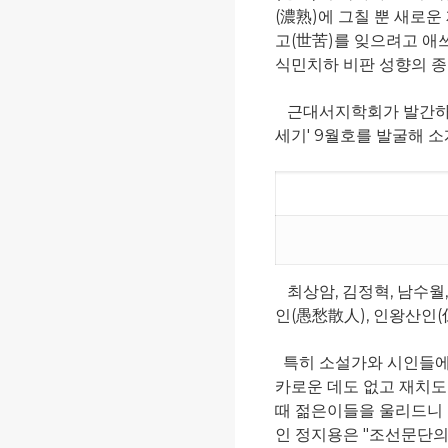
(濃熟)에 그칠 뿐 새로
고(世苦)를 잊으려고 애쓰
식민치하 비판 성향의 종합
근대서지학회가 발간하는 
세기' 9월호를 발굴해 소
최상암, 김정혁, 남수월
인(愚愁散人), 인왕산인(
특히 소설가와 시인들에
카로운 데도 없고 재치도
때 젊은이들을 울리드니 
인 정지용은 "조선문단의