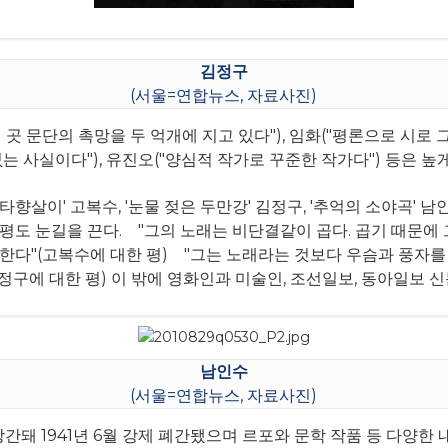
김정구
(서울=연합뉴스, 자료사진)
곳 문단의 촉망을 두 억개에 지고 있다"), 임화("평론으로 시로
는 사실이다"), 유진오("양심적 작가로 꾸준한 작가다") 등은 높
'타향살이' 고복수, '눈물 젖은 두만강' 김정구, '추억의 소야곡' 
평도 눈길을 끈다.
"그의 노래는 비단결같이 곱다. 곱기 때문에 
한다"(고복수에 대한 평)
"그는 노래라는 것보다 우슴과 풍자를 
김정구에 대한 평)
이 밖에 영화인과 미술인, 조선일보, 동아일보 신
남인수
(서울=연합뉴스, 자료사진)
창간돼 1941년 6월 강제 폐간됐으며 르포와 문학 작품 등 다양한