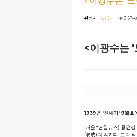
<이광수는 '노
관리자
0건
3,674
<이광수는 '
1939년 '신세기' 9월
(서울=연합뉴스) 황윤정
(老成)의 작가다. 그의