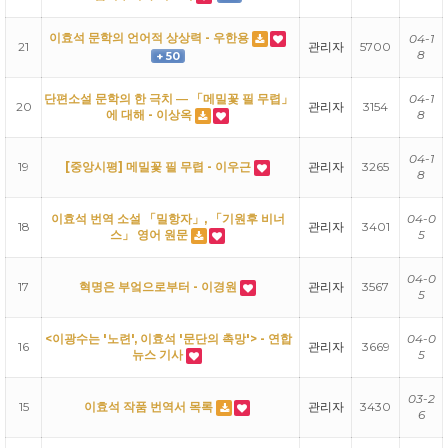
이효석 문학의 언어적 상상력 - 우한용
04-1
21
관리자
5700
8
+ 50
단편소설 문학의 한 극치 ― 「메밀꽃 필 무렵」
04-1
20
관리자
3154
에 대해 - 이상옥
8
04-1
19
[중앙시평] 메밀꽃 필 무렵 - 이우근
관리자
3265
8
이효석 번역 소설 「밀항자」, 「기원후 비너
04-0
18
관리자
3401
스」 영어 원문
5
04-0
17
혁명은 부엌으로부터 - 이경원
관리자
3567
5
<이광수는 '노련', 이효석 '문단의 촉망'> - 연합
04-0
16
관리자
3669
뉴스 기사
5
03-2
15
이효석 작품 번역서 목록
관리자
3430
6