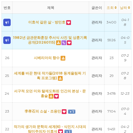
번호
제목
글쓴이
조회
날짜
04-1
이효석 같은 삶 - 방민호
관리자
3400
8
1982년 금관문화훈장 추서식 사진 및 상훈기록
04-0
관리자
5926
공개(20260115)
5
07-2
26
시베리아의 향수
관리자
23
9
세계를 바꾼 현대 작가들(2018 동계올림픽 기
07-2
25
관리자
29
획 프로그램)
8
서구적 모던 미와 탈제도화된 인간의 본성 - 문
24
관리자
3478
12-23
흥술
07-0
23
李孝石의 소설 - 조용만
관리자
7104
+ 1
4
작가의 생가와 문학의 세계(6) - 식민지 시대의
04-2
22
관리자
9451
탐미주의자 이효석
2
+ 1