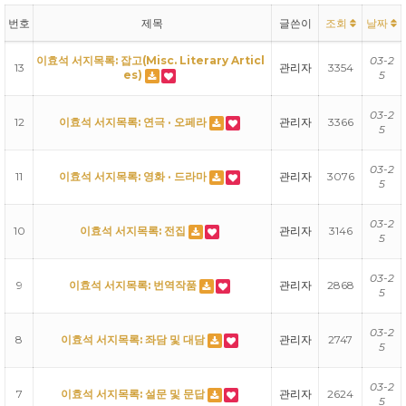
번호
제목
글쓴이
조회
날짜
이효석 서지목록: 잡고(Misc. Literary Articl
03-2
13
관리자
3354
es)
5
03-2
12
이효석 서지목록: 연극 · 오페라
관리자
3366
5
03-2
11
이효석 서지목록: 영화 · 드라마
관리자
3076
5
03-2
10
이효석 서지목록: 전집
관리자
3146
5
03-2
9
이효석 서지목록: 번역작품
관리자
2868
5
03-2
8
이효석 서지목록: 좌담 및 대담
관리자
2747
5
03-2
7
이효석 서지목록: 설문 및 문답
관리자
2624
5